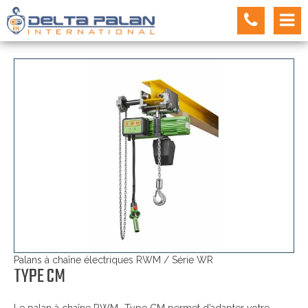
Palans à chaîne électriques RWM / Série WR
TYPE CM