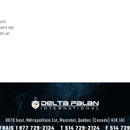
ont
tent de
et un
8070 boul. Métropolitain Est, Montréal, Québec (Canada) H1K 1A1
FRAIS 1 877 729-2124 T 514 729-2124 F 514 72